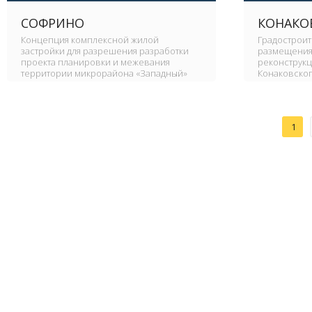
СОФРИНО
КОНАКО
Концепция комплексной жилой
Градострои
застройки для разрешения разработки
размещения
проекта планировки и межевания
реконструк
территории микрорайона «Западный»
Конаковског
1