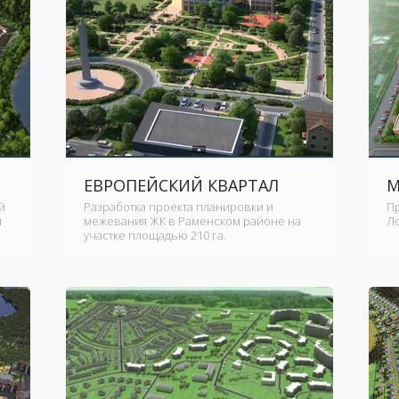
ЕВРОПЕЙСКИЙ КВАРТАЛ
М
й
Разработка проекта планировки и
П
й
межевания ЖК в Раменском районе на
Ло
участке площадью 210 га.