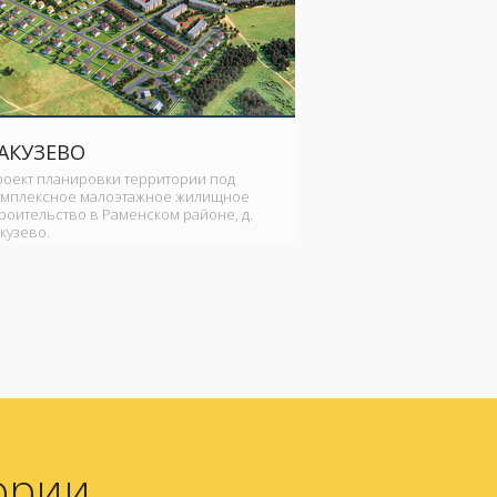
АКУЗЕВО
роект планировки территории под
омплексное малоэтажное жилищное
роительство в Раменском районе, д.
кузево.
ории