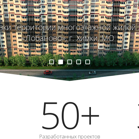
вки территории многоэтажной жилой з
«Лобаново», г. Химки, МО
50+
Разработанных проектов