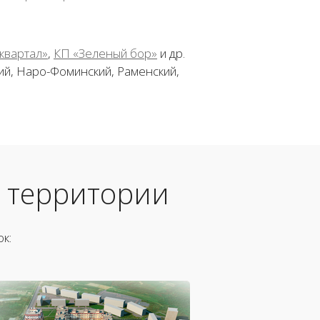
квартал»
,
КП «Зеленый бор»
и др.
й, Наро-Фоминский, Раменский,
 территории
к: