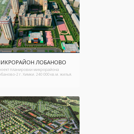
ИКРОРАЙОН ЛОБАНОВО
роект планировки микрорайона
баново-2 г. Химки. 240 000 кв.м. жилья.