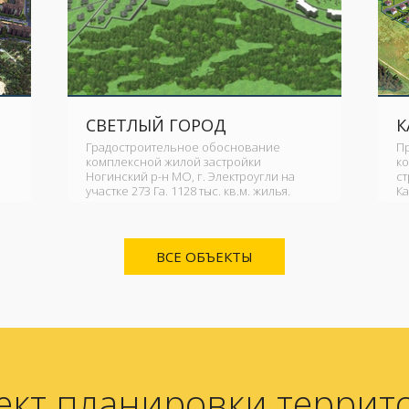
СВЕТЛЫЙ ГОРОД
К
Градостроительное обоснование
П
комплексной жилой застройки
к
Ногинский р-н МО, г. Электроугли на
ст
участке 273 Га. 1128 тыс. кв.м. жилья.
Ка
ВСЕ ОБЪЕКТЫ
ект планировки террит