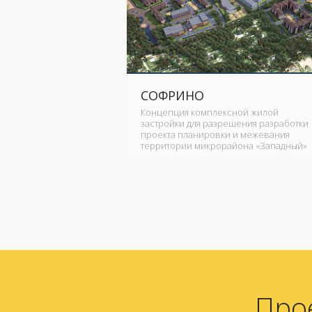
СОФРИНО
Концепция комплексной жилой
застройки для разрешения разработки
проекта планировки и межевания
территории микрорайона «Западный»
Про